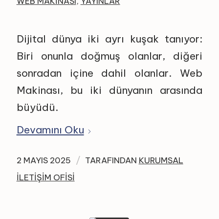
WEB MAKINASI
,
YAYINLAR
Dijital dünya iki ayrı kuşak tanıyor:
Biri onunla doğmuş olanlar, diğeri
sonradan içine dahil olanlar. Web
Makinası, bu iki dünyanın arasında
büyüdü.
Devamını Oku
/
2 MAYIS 2025
TARAFINDAN
KURUMSAL
İLETIŞIM OFISI