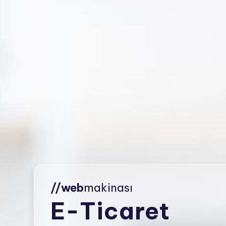
//web
makinası
E-Ticaret