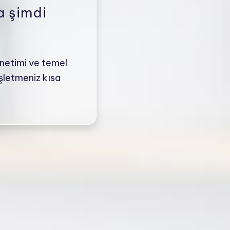
a şimdi
önetimi ve temel
işletmeniz kısa
.