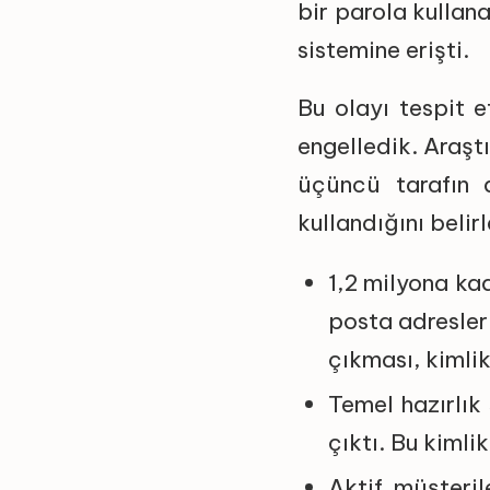
bir parola kullan
sistemine erişti.
Bu olayı tespit e
engelledik. Araşt
üçüncü tarafın a
kullandığını belir
1,2 milyona ka
posta adresler
çıkması, kimlik 
Temel hazırlık
çıktı. Bu kimlik
Aktif müşteril