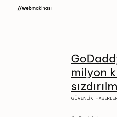
GoDaddy’
milyon ku
sızdırıl
GÜVENLIK
,
HABERLE