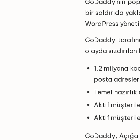
GoDaddy’nin popü
bir saldırıda yakl
WordPress yönetici
GoDaddy tarafınd
olayda sızdırılan b
1,2 milyona ka
posta adresler
Temel hazırlık 
Aktif müşterile
Aktif müşterile
GoDaddy, Açığa çık