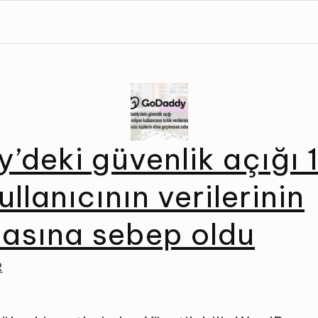
deki güvenlik açığı 1
llanıcının verilerinin
masına sebep oldu
R