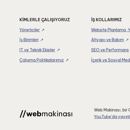
KİMLERLE ÇALIŞIYORUZ
İŞ KOLLARIMIZ
Yöneticiler
Website Planlama, 
İş Birimleri
Altyapı ve Bakım
IT ve Teknik Ekipler
SEO ve Performans
Çalışma Politikalarımız
İçerik ve Sosyal Me
Web Makinası, bir O
YouTube’da yayınl