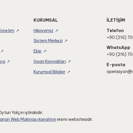
KURUMSAL
İLETİŞİM
Yönetim
Hikayemiz
Telefon
+90 (216) 70
Sistem Merkezi
WhatsApp
Ekip
+90 (216) 70
dya
İnsan Kaynakları
E-posta
operasyon@
Kurumsal Bilgiler
ytun Yalçın iştirakidir.
anan Web Makinası kanalının
resmi websitesidir.