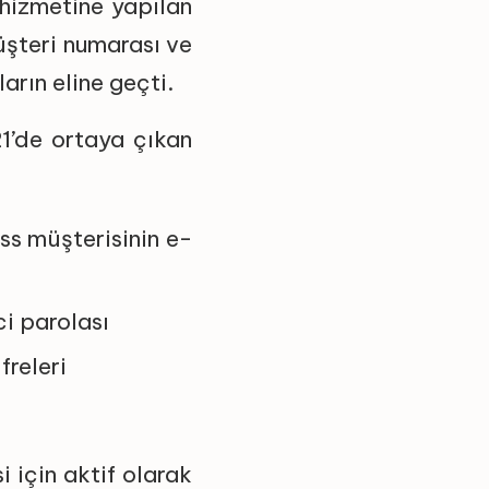
hizmetine yapılan
müşteri numarası ve
arın eline geçti.
1’de ortaya çıkan
ss müşterisinin e-
ci parolası
freleri
i için aktif olarak