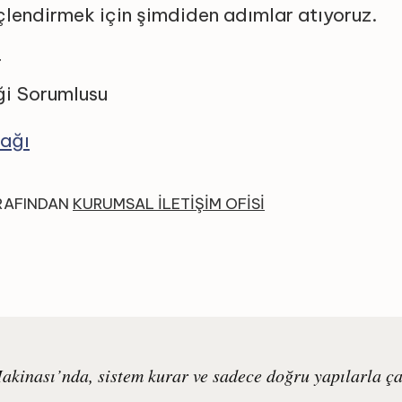
lendirmek için şimdiden adımlar atıyoruz.
r
ği Sorumlusu
ağı
RAFINDAN
KURUMSAL İLETIŞIM OFISI
kinası’nda, sistem kurar ve sadece doğru yapılarla çal