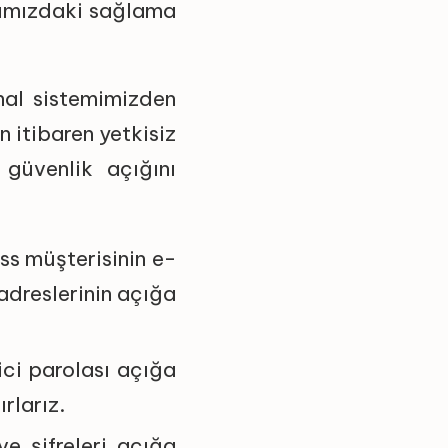
anımızdaki sağlama
rhal sistemimizden
 itibaren yetkisiz
 güvenlik açığını
ss müşterisinin e-
adreslerinin açığa
ici parolası açığa
ırlarız.
ve şifreleri açığa