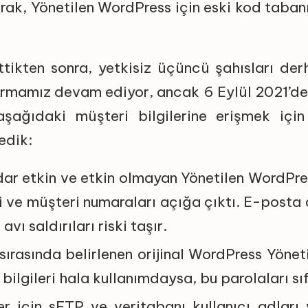
arak, Yönetilen WordPress için eski kod tab
ttikten sonra, yetkisiz üçüncü şahısları de
ırmamız devam ediyor, ancak 6 Eylül 2021’den
şağıdaki müşteri bilgilerine erişmek için
ledik:
dar etkin ve etkin olmayan Yönetilen WordPre
i ve müşteri numaraları açığa çıktı. E-posta 
avı saldırıları riski taşır.
 sırasında belirlenen orijinal WordPress Yönet
 bilgileri hala kullanımdaysa, bu parolaları sıf
er için sFTP ve veritabanı kullanıcı adları 