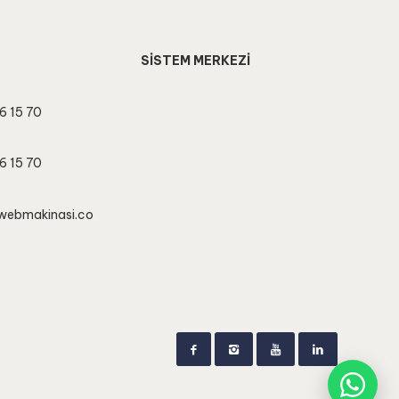
SİSTEM MERKEZİ
6 15 70
6 15 70
webmakinasi.co
Conta