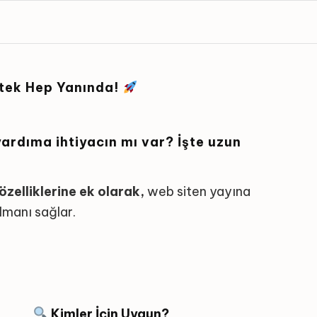
stek Hep Yanında!
yardıma ihtiyacın mı var? İşte uzun
özelliklerine ek olarak,
web siten yayına
lmanı sağlar.
Kimler İçin Uygun?